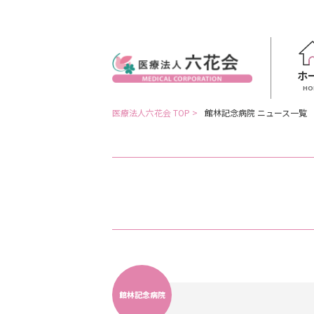
ホ
HO
医療法人六花会 TOP >
館林記念病院 ニュース一覧
館林記念病院