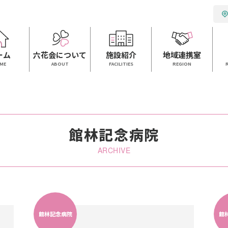
ーム
六花会について
施設紹介
地域連携室
ME
ABOUT
FACILITIES
REGION
館林記念病院
ARCHIVE
館林記念病院
館